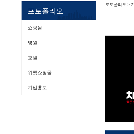
채움
포토폴리오
>
포토폴리오
쇼핑몰
병원
호텔
위챗쇼핑몰
기업홍보